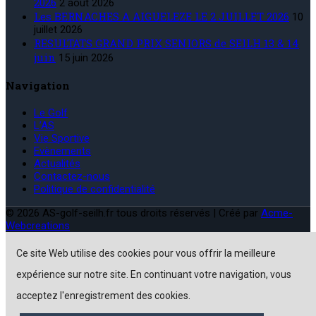
2026
2 août 2026
Les BERNACHES A AIGUELEZE LE 2 JUILLET 2026
10
juillet 2026
RESULTATS GRAND PRIX SENIORS de SEILH 13 & 14
juin
15 juin 2026
Navigation
Le Golf
L’AS
Vie Sportive
Evènements
Actualités
Contactez-nous
Politique de confidentialité
© 2026 AS-golf-seilh.fr tous droits réservés | Créé par
Acme-
Webcreations
Ce site Web utilise des cookies pour vous offrir la meilleure
expérience sur notre site. En continuant votre navigation, vous
acceptez l'enregistrement des cookies.