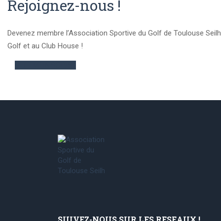
Rejoignez-nous !
Devenez membre l’Association Sportive du Golf de Toulouse Seilh
Golf et au Club House !
JE M'INSCRIS !
SUIVEZ-NOUS SUR LES RESEAUX !