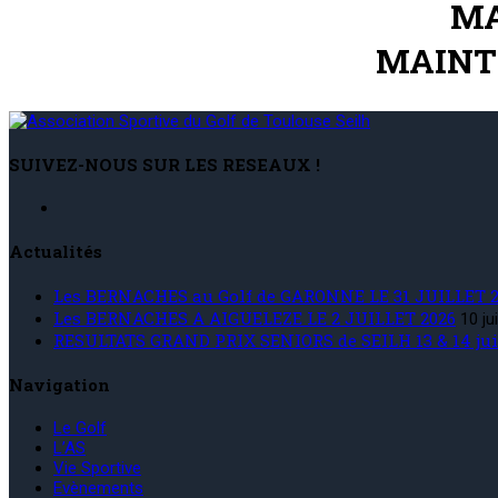
MA
MAINTI
SUIVEZ-NOUS SUR LES RESEAUX !
Actualités
Les BERNACHES au Golf de GARONNE LE 31 JUILLET 2
Les BERNACHES A AIGUELEZE LE 2 JUILLET 2026
10 ju
RESULTATS GRAND PRIX SENIORS de SEILH 13 & 14 ju
Navigation
Le Golf
L’AS
Vie Sportive
Evènements