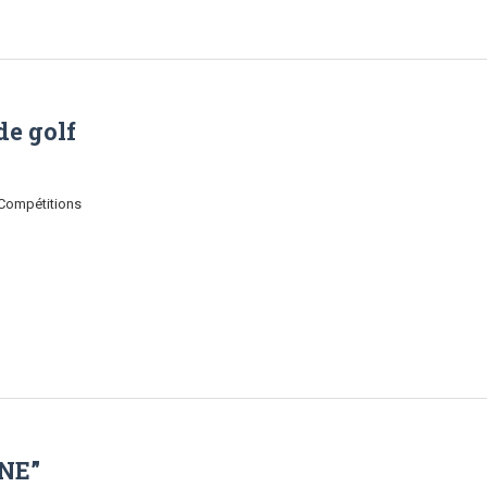
de golf
 Compétitions
NE”