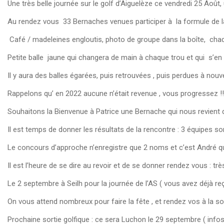
Une très belle journée sur le golf d’Aiguelèze ce vendredi 25 Août, 
Au rendez vous 33 Bernaches venues participer à la formule de la B
Café / madeleines engloutis, photo de groupe dans la boîte, chaq
Petite balle jaune qui changera de main à chaque trou et qui s’en 
Il y aura des balles égarées, puis retrouvées , puis perdues à nouv
Rappelons qu’ en 2022 aucune n’était revenue , vous progressez !
Souhaitons la Bienvenue à Patrice une Bernache qui nous revient
Il est temps de donner les résultats de la rencontre : 3 équipes so
Le concours d’approche n’enregistre que 2 noms et c’est André qui
Il est l’heure de se dire au revoir et de se donner rendez vous : très
Le 2 septembre à Seilh pour la journée de l’AS ( vous avez déjà reç
On vous attend nombreux pour faire la fête , et rendez vos à la so
Prochaine sortie golfique : ce sera Luchon le 29 septembre ( info