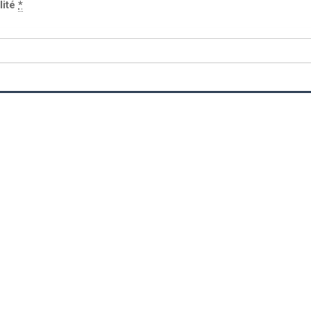
lité
*