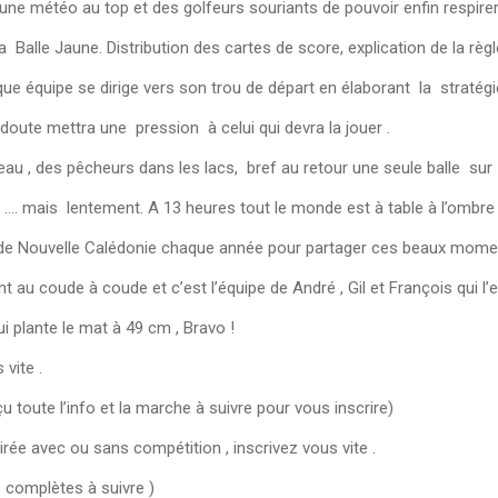
une météo au top et des golfeurs souriants de pouvoir enfin respirer l
alle Jaune. Distribution des cartes de score, explication de la règle
ue équipe se dirige vers son trou de départ en élaborant la stratég
doute mettra une pression à celui qui devra la jouer .
eau , des pêcheurs dans les lacs, bref au retour une seule balle sur 
! …. mais lentement. A 13 heures tout le monde est à table à l’ombre
 de Nouvelle Calédonie chaque année pour partager ces beaux momen
nt au coude à coude et c’est l’équipe de André , Gil et François qui l
 plante le mat à 49 cm , Bravo !
 vite .
u toute l’info et la marche à suivre pour vous inscrire)
irée avec ou sans compétition , inscrivez vous vite .
s complètes à suivre )