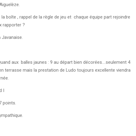
 Aiguelèze.
a boîte , rappel de la règle de jeu et chaque équipe part rejoindre
ix rapporter ?
a Javanaise.
 ! Quand aux balles jaunes : 9 au départ bien décorées….seulement 4
n terrasse mais la prestation de Ludo toujours excellente viendra
rnée.
d I
7 points.
sympathique.