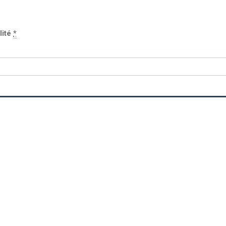
lité
*