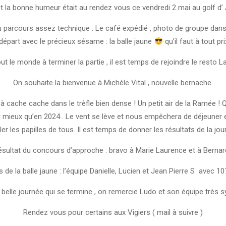
et la bonne humeur était au rendez vous ce vendredi 2 mai au golf d’
 parcours assez technique . Le café expédié , photo de groupe dans l
départ avec le précieux sésame : la balle jaune
qu’il faut à tout pr
ut le monde à terminer la partie , il est temps de rejoindre le resto L
On souhaite la bienvenue à Michèle Vital , nouvelle bernache.
ué à cache cache dans le trèfle bien dense ! Un petit air de la Ramée
 mieux qu’en 2024 . Le vent se lève et nous empêchera de déjeuner e
ler les papilles de tous. Il est temps de donner les résultats de la jou
sultat du concours d’approche : bravo à Marie Laurence et à Bernar
s de la balle jaune : l’équipe Danielle, Lucien et Jean Pierre S avec 10
belle journée qui se termine , on remercie Ludo et son équipe très 
Rendez vous pour certains aux Vigiers ( mail à suivre )