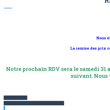
R
Nous é
La remise des prix c
Notre prochain RDV sera le samedi 31 ao
suivant. Nous 
RESULTATS
Rejoindre l'AS du Golf de SEILH