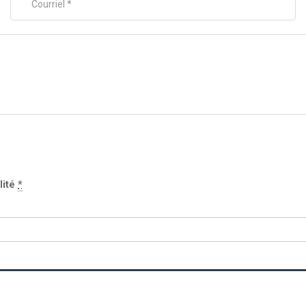
lité
*